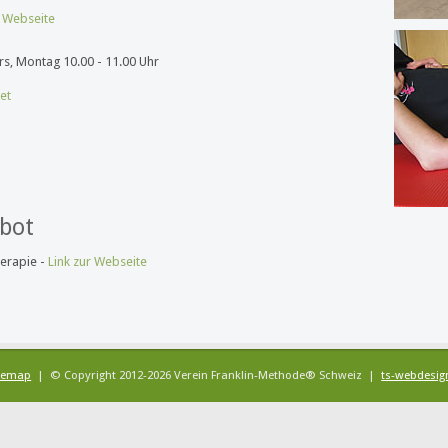
r Webseite
rs, Montag 10.00 - 11.00 Uhr
et
bot
herapie -
Link zur Webseite
temap
| © Copyright 2012-2026 Verein Franklin-Methode
®
Schweiz |
ts-webdesig