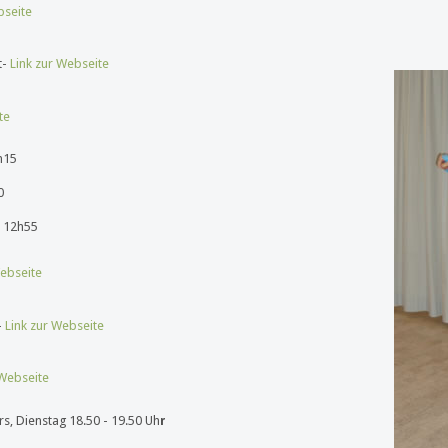
bseite
t-
Link zur Webseite
te
h15
0
- 12h55
Webseite
-
Link zur Webseite
 Webseite
s, Dienstag 18.50 - 19.50 Uh
r