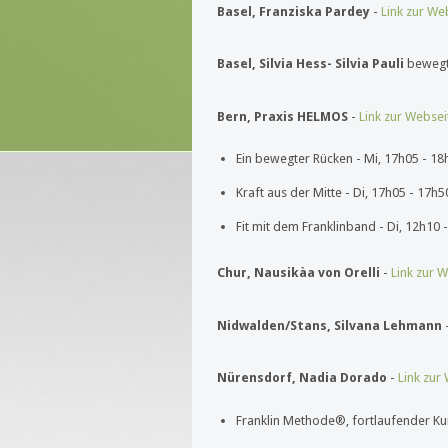
Basel, Franziska Pardey
-
Link zur We
Basel, Silvia Hess- Silvia Pauli
beweg
Bern, Praxis HELMOS
-
Link zur Websei
Ein bewegter Rücken - Mi, 17h05 - 18
Kraft aus der Mitte - Di, 17h05 - 17h5
Fit mit dem Franklinband - Di, 12h10 
Chur, Nausikàa von Orelli
-
Link zur 
Nidwalden/Stans, Silvana Lehmann
Nürensdorf, Nadia Dorado
-
Link zur
Franklin Methode®, fortlaufender Kur