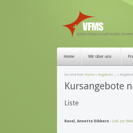
Home
Wir über uns
Fr
Sie sind hier:
Home
»
Angebote ...
»
Angebote
Kursangebote n
Liste
Basel, Annette Dibbern
-
Link zur Web