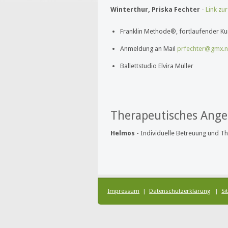
Winterthur, Priska Fechter
-
Link zu
Franklin Methode®, fortlaufender Ku
Anmeldung an Mail
prfechter@gmx.n
Ballettstudio Elvira Müller
Therapeutisches Ange
Helmos
- Individuelle Betreuung und T
Impressum
|
Datenschutzerklärung
|
Si